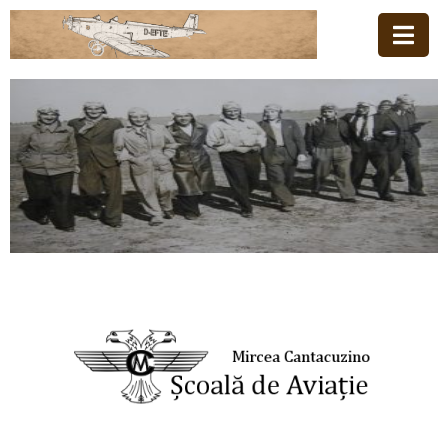
Acasă
Familia
Școala
De
Aviație
Stiri