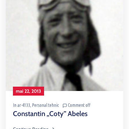
mai 22, 2013
In
ar-4133
‚
Personal tehnic
Comment off
Constantin „Coty” Abeles