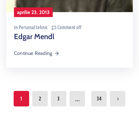
aprilie 23, 2013
In
Personal tehnic
Comment off
Edgar Mendl
Continue Reading
...
1
2
3
34