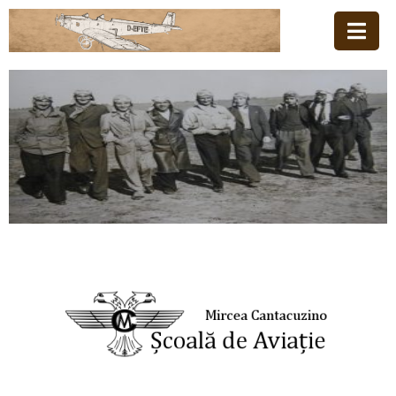
Acasă
Familia
Școala
De
Aviație
Stiri