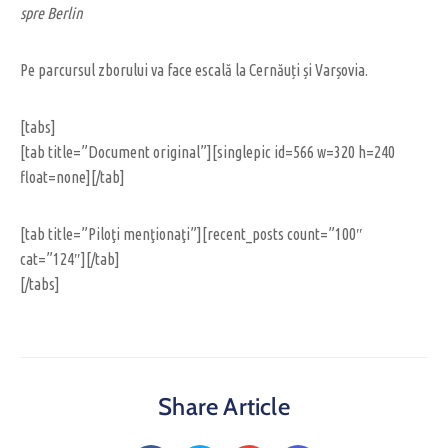
spre Berlin
Pe parcursul zborului va face escală la Cernăuți și Varșovia.
[tabs]
[tab title=”Document original”][singlepic id=566 w=320 h=240
float=none][/tab]
[tab title=”Piloţi menţionaţi”][recent_posts count=”100″
cat=”124″][/tab]
[/tabs]
Share Article