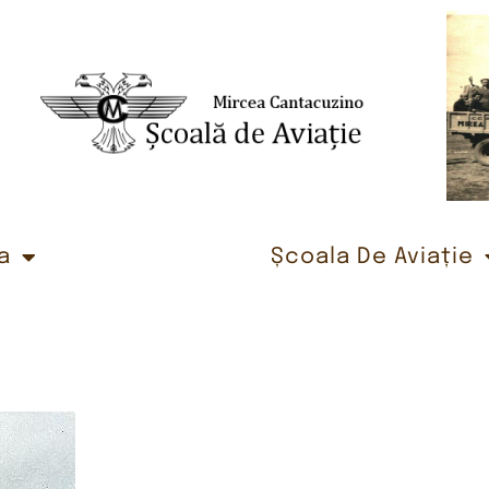
a
Școala De Aviație