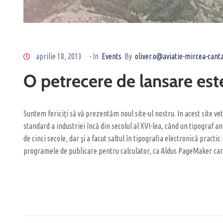
aprilie 18, 2013
- In
Events
By
oliver.o@aviatie-mircea-cant
O petrecere de lansare este
Suntem fericiți să vă prezentăm noul site-ul nostru. In acest site 
standard a industriei încă din secolul al XVI-lea, când un tipograf a
de cinci secole, dar şi a facut saltul în tipografia electronică prac
programele de publicare pentru calculator, ca Aldus PageMaker car