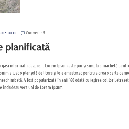
acuzino.ro
Comment off
 planificată
veti gasi informatii despre… Lorem Ipsum este pur şi simplu o machetă pentr
nonim a luat o planşetă de litere şi le-a amestecat pentru a crea o carte dem
tic neschimbată. A fost popularizată în anii ’60 odată cu ieşirea colilor Letr
e includeau versiuni de Lorem Ipsum.