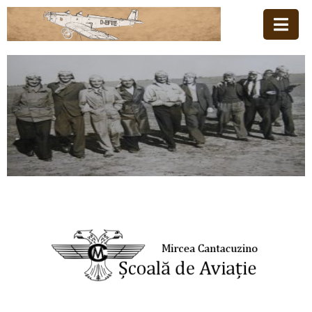
Acasă
Familia
Școala
De
Aviație
Stiri