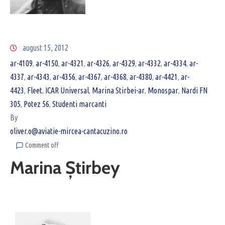
august 15, 2012
ar-4109
ar-4150
ar-4321
ar-4326
ar-4329
ar-4332
ar-4334
ar-
‚
‚
‚
‚
‚
‚
‚
4337
ar-4343
ar-4356
ar-4367
ar-4368
ar-4380
ar-4421
ar-
‚
‚
‚
‚
‚
‚
‚
4423
Fleet
ICAR Universal
Marina Stirbei-ar
Monospar
Nardi FN
‚
‚
‚
‚
‚
305
Potez 56
Studenti marcanti
‚
‚
By
oliver.o@aviatie-mircea-cantacuzino.ro
Comment off
Marina Știrbey