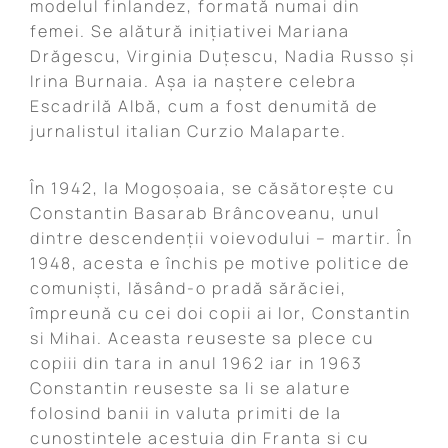
modelul finlandez, formată numai din
femei. Se alătură inițiativei Mariana
Drăgescu, Virginia Duțescu, Nadia Russo și
Irina Burnaia. Așa ia naștere celebra
Escadrilă Albă, cum a fost denumită de
jurnalistul italian Curzio Malaparte.
În 1942, la Mogoşoaia, se căsătoreşte cu
Constantin Basarab Brâncoveanu, unul
dintre descendenţii voievodului – martir. În
1948, acesta e închis pe motive politice de
comunişti, lăsând-o pradă sărăciei,
împreună cu cei doi copii ai lor, Constantin
si Mihai. Aceasta reuseste sa plece cu
copiii din tara in anul 1962 iar in 1963
Constantin reuseste sa li se alature
folosind banii in valuta primiti de la
cunostintele acestuia din Franta si cu