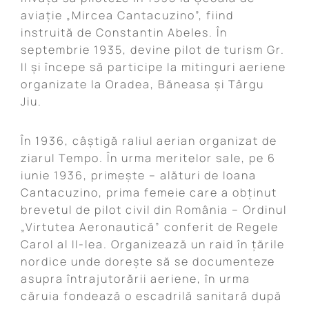
aviație „Mircea Cantacuzino”, fiind
instruită de Constantin Abeles. În
septembrie 1935, devine pilot de turism Gr.
II și începe să participe la mitinguri aeriene
organizate la Oradea, Băneasa și Târgu
Jiu.
În 1936, câștigă raliul aerian organizat de
ziarul Tempo. În urma meritelor sale, pe 6
iunie 1936, primeşte – alături de Ioana
Cantacuzino, prima femeie care a obţinut
brevetul de pilot civil din România – Ordinul
„Virtutea Aeronautică” conferit de Regele
Carol al II-lea. Organizează un raid în ţările
nordice unde doreşte să se documenteze
asupra întrajutorării aeriene, în urma
căruia fondează o escadrilă sanitară după