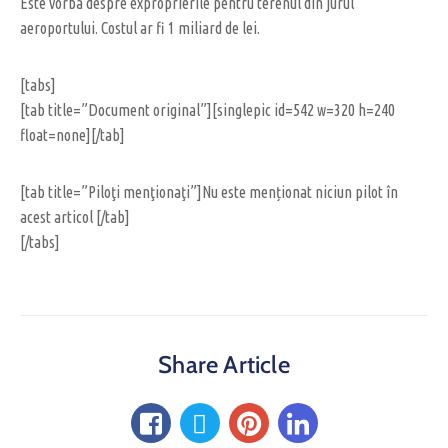
Este vorba despre exproprierile pentru terenul din jurul
aeroportului. Costul ar fi 1 miliard de lei.
[tabs]
[tab title=”Document original”][singlepic id=542 w=320 h=240
float=none][/tab]
[tab title=”Piloţi menţionaţi”]Nu este menționat niciun pilot în
acest articol [/tab]
[/tabs]
Share Article