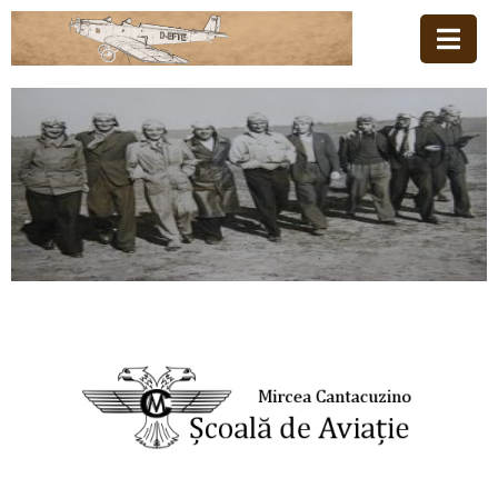
Acasă
Familia
Școala
De
Aviație
Stiri