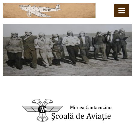
Acasă
Familia
Școala
De
Aviație
Stiri