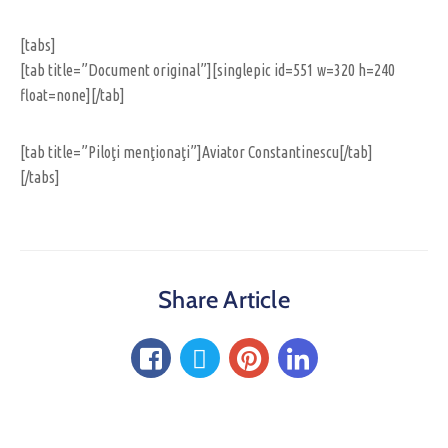
[tabs]
[tab title=”Document original”][singlepic id=551 w=320 h=240
float=none][/tab]
[tab title=”Piloţi menţionaţi”]Aviator Constantinescu[/tab]
[/tabs]
Share Article