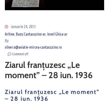
ianuarie 24, 2013
Arhive
Bazu Cantacuzino-ar
Ionel Ghica-ar
‚
‚
By
oliver.o@aviatie-mircea-cantacuzino.ro
Comment off
Ziarul franţuzesc „Le
moment” – 28 iun. 1936
Ziarul franţuzesc „Le moment”
– 28 iun. 1936