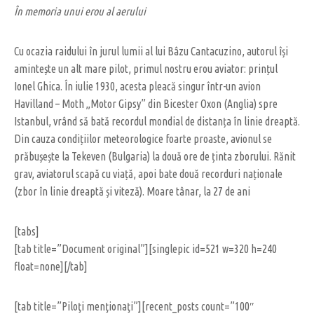
În memoria unui erou al aerului
Cu ocazia raidului în jurul lumii al lui Bâzu Cantacuzino, autorul își
amintește un alt mare pilot, primul nostru erou aviator: prințul
Ionel Ghica. În iulie 1930, acesta pleacă singur într-un avion
Havilland – Moth „Motor Gipsy” din Bicester Oxon (Anglia) spre
Istanbul, vrând să bată recordul mondial de distanța în linie dreaptă.
Din cauza condițiilor meteorologice foarte proaste, avionul se
prăbușește la Tekeven (Bulgaria) la două ore de ținta zborului. Rănit
grav, aviatorul scapă cu viață, apoi bate două recorduri naționale
(zbor în linie dreaptă și viteză). Moare tânar, la 27 de ani
[tabs]
[tab title=”Document original”][singlepic id=521 w=320 h=240
float=none][/tab]
[tab title=”Piloţi menţionaţi”][recent_posts count=”100″