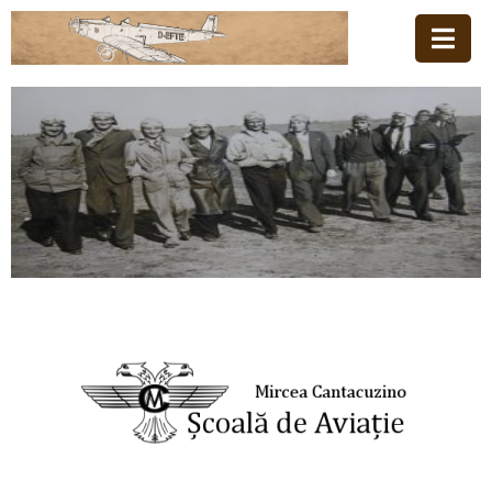
Acasă
Familia
Școala
De
Aviație
Stiri