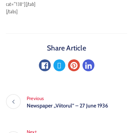
cat=”138″][/tab]
[/tabs]
Share Article
Previous
Newspaper „Viitorul” – 27 June 1936
Next