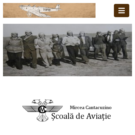
Acasă
Familia
Școala
De
Aviație
Stiri