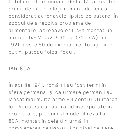
Lotul inițial de avioane de luptă, a fost bine
primit de către piloții români, dar ei au
considerat aeronavele lipsite de putere. În
scopul de a rezolva problema de
alimentare, aeronavelor li s-a montat un
motor K14-IV C32, 960 cp (716 kW), în
1921, peste 50 de exemplare, totuși fiind
puțin, puteau folosi focul.
IAR.80A
În aprilie 1941, românii au fost fermi în
sfera germană, și ca urmare germanii au
lansat mai multe arme FN pentru utilizarea
lor. Acestea au fost rapid încorporate în
proiectare, precum și modelul rezultat
80A, montat în cele din urmă în
completarea design-ului original de șase