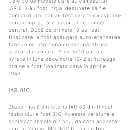
Cele 60 de modele care au ca rezultat
IAR.81B au fost inițial destinate să fie
bombardiere, dar au fost livrate ca avioane
pentru luptă, fără suportul de bombă
central. După ce primele 10 au fost
finalizate, a fost adăugată auto-etanșarea
tancurilor, împreună cu îmbunătățirea
spătarului armura. Primele 10 au fost
livrate în luna decembrie 1942 și întreaga
ordine a fost finalizată până în aprilie
1943.
IAR.81C
Etapa finală din istoria IAR.80 din timpul
războiului a fost 81C. Această versiune a
schimbat armele din nou, de data aceasta
pentru Mauser MG 151/20, care a fost