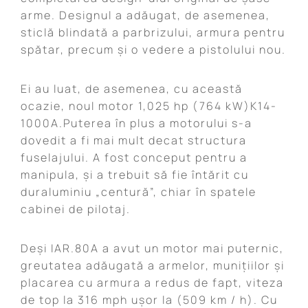
arme. Designul a adăugat, de asemenea,
sticlă blindată a parbrizului, armura pentru
spătar, precum și o vedere a pistolului nou.
Ei au luat, de asemenea, cu această
ocazie, noul motor 1,025 hp (764 kW)K14-
1000A.Puterea în plus a motorului s-a
dovedit a fi mai mult decat structura
fuselajului. A fost conceput pentru a
manipula, și a trebuit să fie întărit cu
duraluminiu „centură”, chiar în spatele
cabinei de pilotaj.
Deși IAR.80A a avut un motor mai puternic,
greutatea adăugată a armelor, munițiilor și
placarea cu armura a redus de fapt, viteza
de top la 316 mph ușor la (509 km / h). Cu