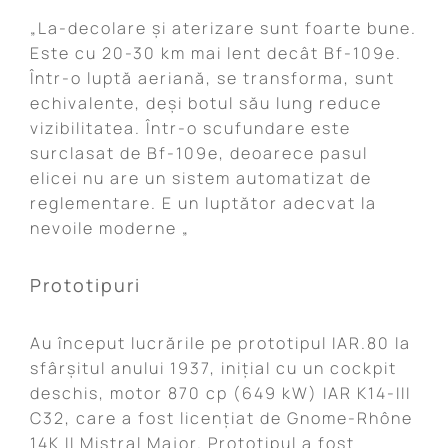
„La-decolare și aterizare sunt foarte bune.
Este cu 20-30 km mai lent decât Bf-109e.
Într-o luptă aeriană, se transforma, sunt
echivalente, deși botul său lung reduce
vizibilitatea. Într-o scufundare este
surclasat de Bf-109e, deoarece pasul
elicei nu are un sistem automatizat de
reglementare. E un luptător adecvat la
nevoile moderne „
Prototipuri
Au început lucrările pe prototipul IAR.80 la
sfârșitul anului 1937, inițial cu un cockpit
deschis, motor 870 cp (649 kW) IAR K14-III
C32, care a fost licențiat de Gnome-Rhône
14K II Mistral Major. Prototipul a fost