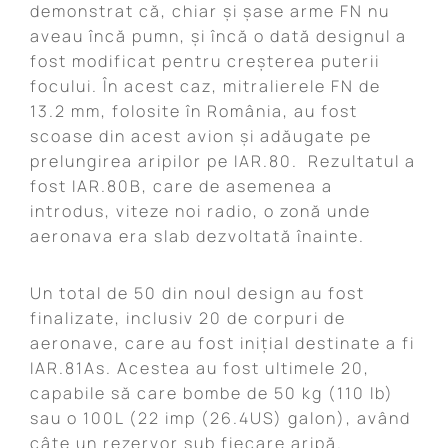
demonstrat că, chiar și șase arme FN nu
aveau încă pumn, și încă o dată designul a
fost modificat pentru creșterea puterii
focului. În acest caz, mitralierele FN de
13.2 mm, folosite în România, au fost
scoase din acest avion și adăugate pe
prelungirea aripilor pe IAR.80. Rezultatul a
fost IAR.80B, care de asemenea a
introdus, viteze noi radio, o zonă unde
aeronava era slab dezvoltată înainte.
Un total de 50 din noul design au fost
finalizate, inclusiv 20 de corpuri de
aeronave, care au fost inițial destinate a fi
IAR.81As. Acestea au fost ultimele 20,
capabile să care bombe de 50 kg (110 lb)
sau o 100L (22 imp (26.4US) galon), având
câte un rezervor sub fiecare aripă.