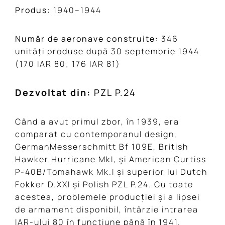
Produs:
1940–1944
Număr de aeronave construite:
346
unități produse după 30 septembrie 1944
(170 IAR 80; 176 IAR 81)
Dezvoltat din:
PZL P.24
Când a avut primul zbor, în 1939, era
comparat cu contemporanul design,
GermanMesserschmitt Bf 109E, British
Hawker Hurricane MkI, și American Curtiss
P-40B/Tomahawk Mk.I și superior lui Dutch
Fokker D.XXI și
Polish PZL P.24. Cu toate
acestea, problemele producției și a lipsei
de armament disponibil, întârzie intrarea
IAR-ului 80 în funcțiune până în 1941.