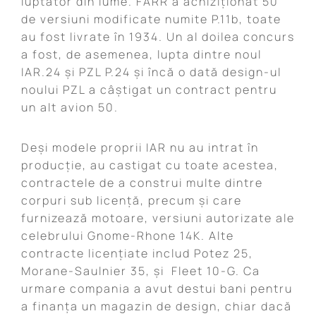
luptator din lume. FARR a achiziționat 50
de versiuni modificate numite P.11b, toate
au fost livrate în 1934. Un al doilea concurs
a fost, de asemenea, lupta dintre noul
IAR.24 și PZL P.24 și încă o dată design-ul
noului PZL a câștigat un contract pentru
un alt avion 50.
Deși modele proprii IAR nu au intrat în
producție, au castigat cu toate acestea,
contractele de a construi multe dintre
corpuri sub licență, precum și care
furnizează motoare, versiuni autorizate ale
celebrului Gnome-Rhone 14K. Alte
contracte licențiate includ Potez 25,
Morane-Saulnier 35, și Fleet 10-G. Ca
urmare compania a avut destui bani pentru
a finanța un magazin de design, chiar dacă