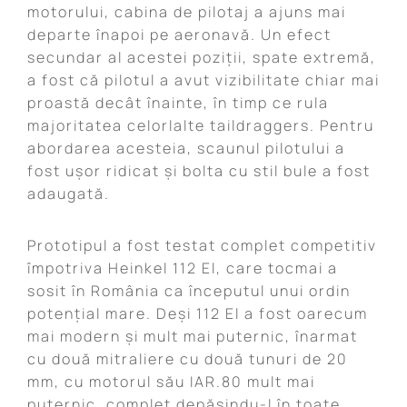
motorului, cabina de pilotaj a ajuns mai
departe înapoi pe aeronavă. Un efect
secundar al acestei poziții, spate extremă,
a fost că pilotul a avut vizibilitate chiar mai
proastă decât înainte, în timp ce rula
majoritatea celorlalte taildraggers. Pentru
abordarea acesteia, scaunul pilotului a
fost ușor ridicat și bolta cu stil bule a fost
adaugată.
Prototipul a fost testat complet competitiv
împotriva Heinkel 112 El, care tocmai a
sosit în România ca începutul unui ordin
potențial mare. Deși 112 El a fost oarecum
mai modern și mult mai puternic, înarmat
cu două mitraliere cu două tunuri de 20
mm, cu motorul său IAR.80 mult mai
puternic, complet depășindu-l în toate