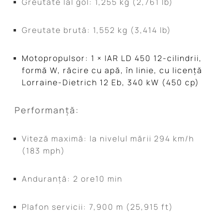
Greutate lal gol: 1,255 kg (2,761 lb)
Greutate brută: 1,552 kg (3,414 lb)
Motopropulsor: 1
×
IAR LD 450
12-cilindrii,
formă W, răcire cu apă, în linie, cu licență
Lorraine-Dietrich 12 Eb
, 340 kW (450 cp)
Performanță:
Viteză maximă: la nivelul mării 294 km/h
(183 mph)
Anduranță: 2 ore10 min
Plafon servicii: 7,900 m (25,915 ft)