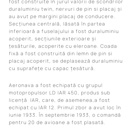
fost construite în jurul valorii de scondrilor
duraluminiu twin, nervuri de pin si placaj și
au avut pe margini placaj de conducere.
Secțiunea centrală, lăsată în partea
inferioară a fuselajului a fost duraluminiu
acoperit, secțiunile exterioare și
țesăturile, acoperite cu eleroane. Coada
fixă a fost construită din lemn de pin si
placaj acoperit, se deplasează duraluminiu
cu suprafețe cu capac țesătură.
Aeronava a fost echipată cu grupul
motopropulsor LD IAR 450, produs sub
licență IAR, care, de asemenea,a fost
echipat cu IAR 12. Primul zbor a avut loc în
iunie 1933. În septembrie 1933, o comandă
pentru 20 de avioane a fost plasată.