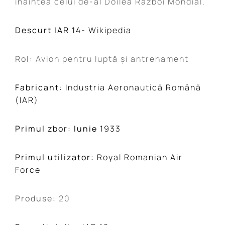
înaintea celui de-al Doilea Război Mondial.
Descurt IAR 14-
Wikipedia
Rol:
Avion pentru luptă și antrenament
Fabricant
: Industria Aeronautică Română
(IAR)
Primul zbor: Iunie
1933
Primul utilizator:
Royal Romanian Air
Force
Produse:
20