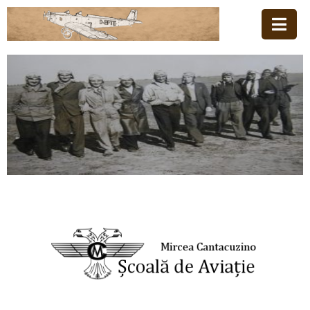
Acasă
Familia
Școala
De
Aviație
Stiri