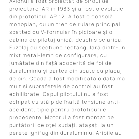
Avionul a fost proiectat de biroul de
proiectare IAR în 1933 și a fost o evoluție
din prototipul IAR 12. A fost o consolă
monoplan, cu un tren de rulare principal
spatted cu V-formular în picioare și o
cabina de pilotaj unică, deschis pe aripa.
Fuzelaj cu secțiune rectangulară dintr-un
mixt metal-lemn de configurare, cu
jumătate din față acoperită de foi de
duraluminiu și partea din spate cu placaj
de pin. Coada a fost modificată o dată mai
mult și suprafețele de control au fost
echilibrate. Capul pilotului nu a fost
echipat cu stâlp de înaltă tensiune anti-
accident, tipic pentru prototipurile
precedente. Motorul a fost montat pe
purtătorii de oțel sudați, atașați la un
perete ignifug din duraluminiu. Aripile au