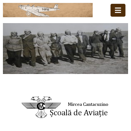
Acasă
Familia
Școala
De
Aviație
Stiri