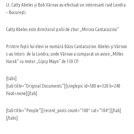
Lt. Catty Abeles și Bob Vârnav au efectuat un interesant raid Londra
– București.
Catty Abeles este directorul școlii de zbor „Mircea Cantacuzino”
Printre foștii lui elevi se numără Bâzu Cantacuzino. Abeles și Vârnav
s-au întors de la Londra, unde Vârnav a cumparat un avion „Milles
Harok” cu motor „Gipsy Mayn” de 130 CP.
[tabs]
[tab title=”Original Documents”][singlepic id=580 w=320 h=240
float=none][/tab]
[tab title=”People”][recent_posts count=”100″ cat=”104″][/tab]
[/tabs]