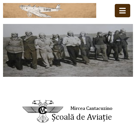
Acasă
Familia
Școala
De
Aviație
Stiri