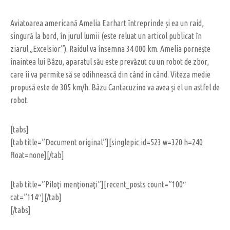
Aviatoarea americană Amelia Earhart întreprinde și ea un raid,
singură la bord, în jurul lumii (este reluat un articol publicat în
ziarul „Excelsior”). Raidul va însemna 34 000 km. Amelia pornește
înaintea lui Bâzu, aparatul său este prevăzut cu un robot de zbor,
care îi va permite să se odihnească din când în când. Viteza medie
propusă este de 305 km/h. Bâzu Cantacuzino va avea și el un astfel de
robot.
[tabs]
[tab title=”Document original”][singlepic id=523 w=320 h=240
float=none][/tab]
[tab title=”Piloţi menţionaţi”][recent_posts count=”100″
cat=”114″][/tab]
[/tabs]