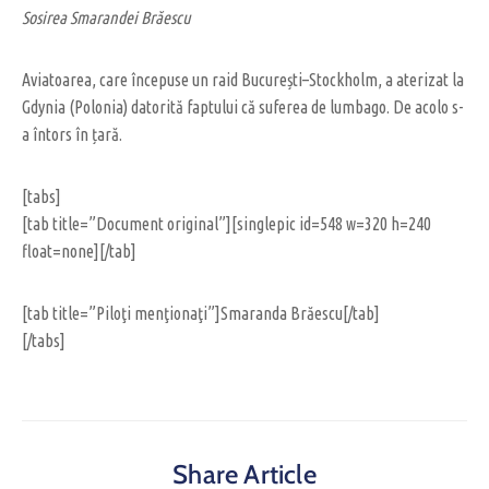
Sosirea Smarandei Brăescu
Aviatoarea, care începuse un raid București–Stockholm, a aterizat la
Gdynia (Polonia) datorită faptului că suferea de lumbago. De acolo s-
a întors în țară.
[tabs]
[tab title=”Document original”][singlepic id=548 w=320 h=240
float=none][/tab]
[tab title=”Piloţi menţionaţi”]Smaranda Brăescu[/tab]
[/tabs]
Share Article