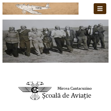
Acasă
Familia
Școala
De
Aviație
Stiri