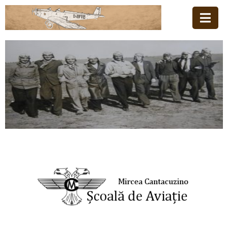
Acasă
Familia
Școala
De
Aviație
Stiri