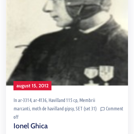
august 15, 2012
In
ar-3314
‚
ar-4136
‚
Havilland 115 cp
‚
Membrii
marcanti
‚
moth de havilland gipsy
‚
SET (set 31)
Comment
off
Ionel Ghica