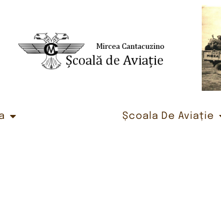
a
Școala De Aviație