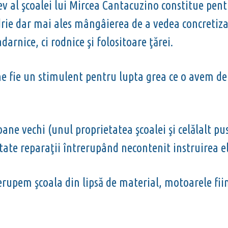
ev al şcoalei lui Mircea Cantacuzino constitue pe
rie dar mai ales mângâierea de a vedea concretiza
arnice, ci rodnice şi folositoare ţărei.
e fie un stimulent pentru lupta grea ce o avem de 
ane vechi (unul proprietatea şcoalei şi celălalt pu
ate reparaţii întrerupând necontenit instruirea el
rupem şcoala din lipsă de material, motoarele fiin