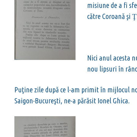
misiune de a fi sf
către Coroană şi
Ţ
Nici anul acesta n
nou lipsuri în rân
Puţine zile după ce l-am primit în mijlocul n
Saigon-Bucureşti, ne-a părăsit Ionel Ghica.