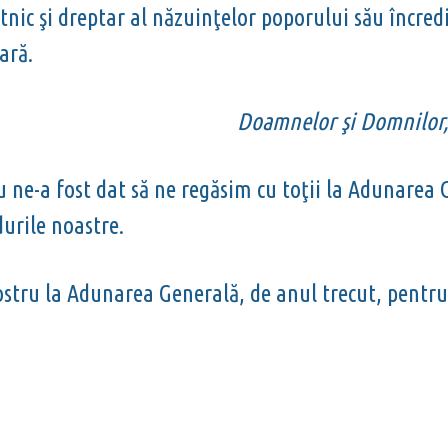
etnic şi dreptar al năzuinţelor poporului său încr
ară.
Doamnelor
ş
i Domnilor
u ne-a fost dat să ne regăsim cu toţii la Adunare
durile noastre.
ostru la Adunarea Generală, de anul trecut, pentru 