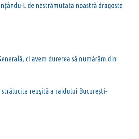
edinţându-L de nestrămutata noastră dragoste
,
a Generală, ci avem durerea să numărăm din
strălucita reuşită a raidului Bucureşti-