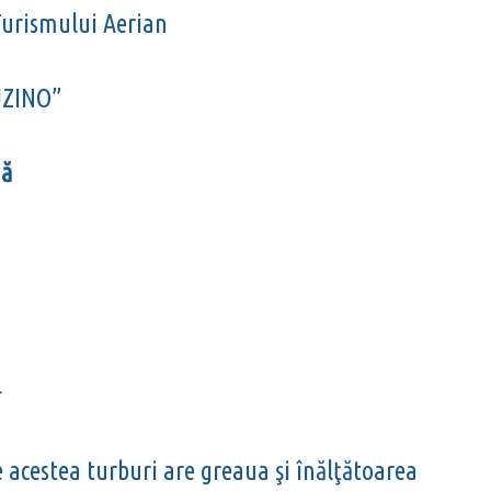
Turismului Aerian
UZINO”
mă
e acestea turburi are greaua şi înălţătoarea