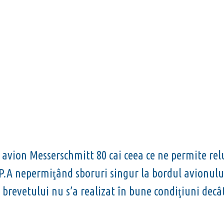
vion Messerschmitt 80 cai ceea ce ne permite reluar
R.P.A nepermi
ând sboruri singur la bordul avionul
ţ
 brevetului nu s’a realizat în bune condi
iuni decâ
ţ