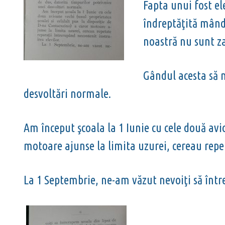
Fapta unui fost el
îndreptăţită mând
noastră nu sunt zad
Gândul acesta să n
desvoltări normale.
Am început şcoala la 1 Iunie cu cele două avio
motoare ajunse la limita uzurei, cereau repet
La 1 Septembrie, ne-am văzut nevoiţi să între