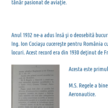
tânăr pasionat de aviaţie.
Anul 1932 ne-a adus însă şi o deosebită bucur
Ing. Ion Cociaşu cucereşte pentru România cu
locuri. Acest record era din 1930 deţinut de F
Acesta este primu
M.S. Regele a bine
Aeronautice.