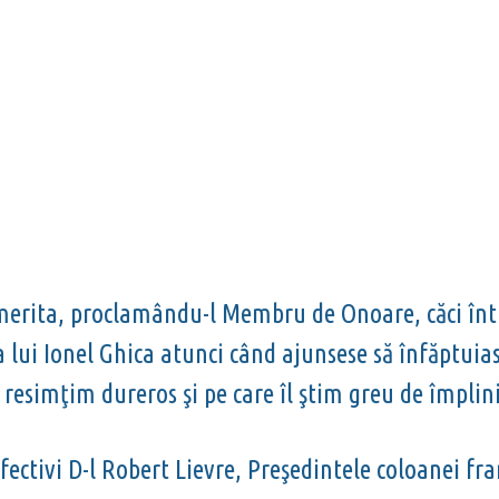
 merita, proclamându-l Membru de Onoare, căci într
ia lui Ionel Ghica atunci când ajunsese să înfăptuia
 resimţim dureros şi pe care îl ştim greu de împlini
ctivi D-l Robert Lievre, Preşedintele coloanei fra