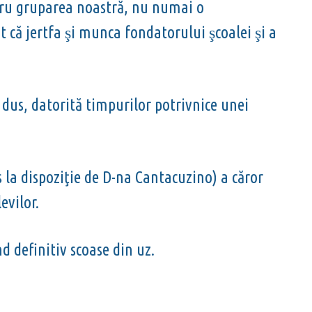
ntru gruparea noastră, nu numai o
t că jertfa
i munca fondatorului
coalei
i a
ş
ş
ş
dus, datorită timpurilor potrivnice unei
s la dispoziţie de D-na Cantacuzino) a căror
evilor.
d definitiv scoase din uz.