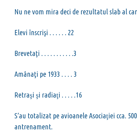
Nu ne vom mira deci de rezultatul slab al cam
Elevi înscrişi . . . . . . 22
Brevetaţi . . . . . . . . . . .3
Amânaţi pe 1933 . . . . 3
Retra
i
i radia
i . . . . .16
ş
ş
ţ
S’au totalizat pe avioanele Asocia
iei cca. 50
ţ
antrenament.