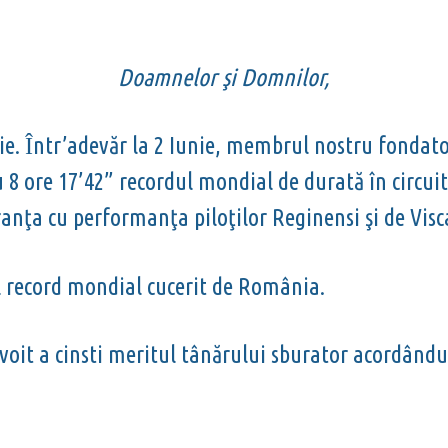
Doamnelor
ş
i Domnilor,
ie.
ntr’adevăr la 2 Iunie, membrul nostru fondator ş
Î
 8 ore 17’42” recordul mondial de durată în circui
ranţa cu performanţa piloţilor Reginensi şi de Visca
l record mondial cucerit de România.
voit a cinsti meritul tânărului sburator acordându-