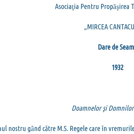
Asocia
ia Pentru Prop
irea 
ţ
ăş
„MIRCEA CANTAC
Dare de Sea
1932
Doamnelor
ş
i Domnilor
ul nostru g
nd către M.S. Regele care în vremuril
â