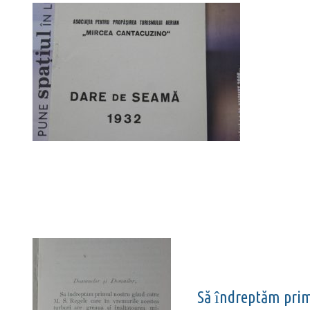
Să
ndreptăm prim
î