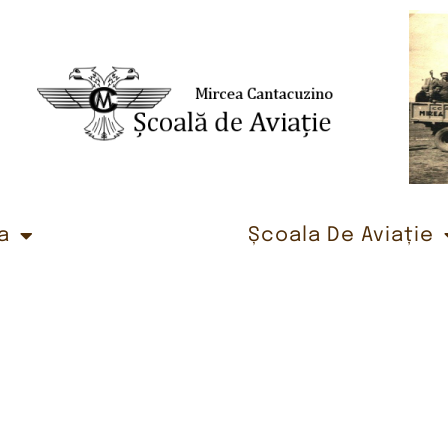
a
Școala De Aviație