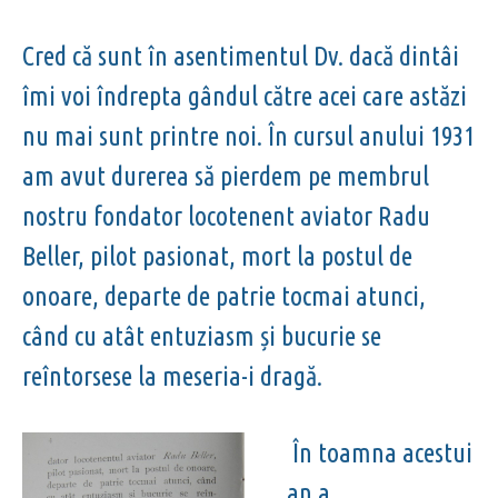
Cred că sunt în asentimentul Dv. dacă dintâi
îmi voi îndrepta gândul către acei care astăzi
nu mai sunt printre noi. În cursul anului 1931
am avut durerea să pierdem pe membrul
nostru fondator locotenent aviator Radu
Beller, pilot pasionat, mort la postul de
onoare, departe de patrie tocmai atunci,
când cu atât entuziasm și bucurie se
reîntorsese la meseria-i dragă.
În toamna acestui
an a