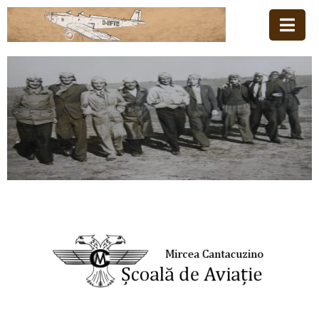
Acasă
Familia
Școala
De
Aviație
Stiri