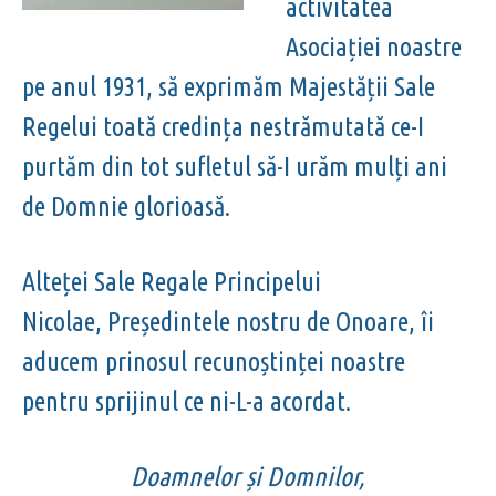
activitatea
Asociației noastre
pe anul 1931, să exprimăm Majestății Sale
Regelui toată credința nestrămutată ce-I
purtăm din tot sufletul să-I urăm mulți ani
de Domnie glorioasă.
Alteței Sale Regale Principelui
Nicolae, Președintele nostru de Onoare, îi
aducem prinosul recunoștinței noastre
pentru sprijinul ce ni-L-a acordat.
Doamnelor și Domnilor,