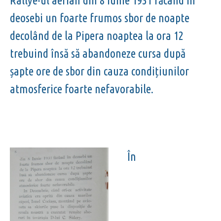
Rallye-ul aerian din 8 Iunie 1931 făcând în
deosebi un foarte frumos sbor de noapte
decolând de la Pipera noaptea la ora 12
trebuind însă să abandoneze cursa după
șapte ore de sbor din cauza condițiunilor
atmosferice foarte nefavorabile.
În